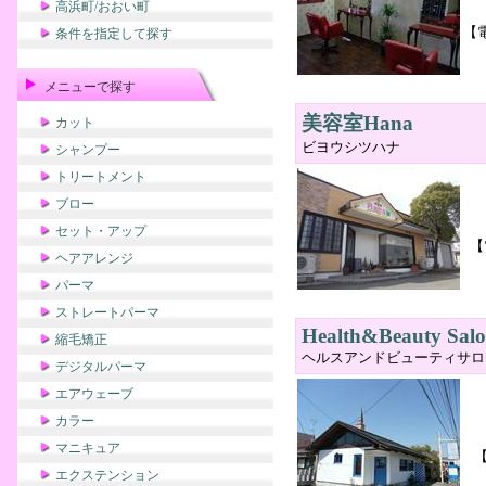
高浜町/おおい町
【
条件を指定して探す
メニューで探す
美容室Hana
カット
ビヨウシツハナ
シャンプー
トリートメント
ブロー
セット・アップ
【
ヘアアレンジ
パーマ
ストレートパーマ
Health&Beauty Salo
縮毛矯正
ヘルスアンドビューティサロ
デジタルパーマ
エアウェーブ
カラー
マニキュア
エクステンション