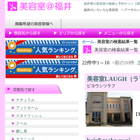
福井県の美容室の検索と予約サイト【美
福井のいろいろな美容室、ヘアーサロン
ホーム
:
美容室の検索結果一覧
美容室の検索結果一覧
22件中1～10
<前の10件
美容室LAUGH（ラ
ビヨウシツラフ
雰囲気で探す
ナチュラル
アットホーム
【
スタイリッシュ
クール
癒し系
テクニック