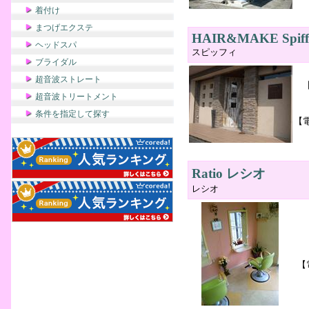
着付け
まつげエクステ
HAIR&MAKE Spiff
ヘッドスパ
スピッフィ
ブライダル
超音波ストレート
超音波トリートメント
条件を指定して探す
【
Ratio レシオ
レシオ
【