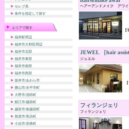
hair&make awai
ヘアーアンドメイク アワイ
セレブ系
条件を指定して探す
エリアで探す
【
福井駅周辺
福井市大和田周辺
JEWEL ［hair assi
福井市北部
ジュエル
福井市東部
福井市南部
福井市西部
坂井市/あわら市
【
勝山市/永平寺町
大野市/池田町
鯖江市/越前町
フィランジェリ
越前市/南越前町
フィランジェリ
敦賀市/美浜町
小浜市/若狭町