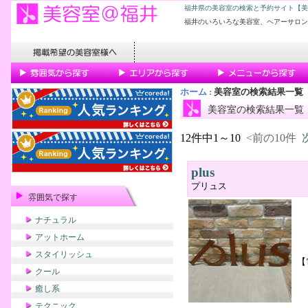
福井県の美容室の検索と予約サイト【美
福井のいろいろな美容室、ヘアーサロン
ホーム
:
美容室の検索結果一覧
美容室の検索結果一覧
12件中1～10
<前の10件
plus
プリュス
雰囲気で探す
ナチュラル
アットホーム
スタイリッシュ
【
クール
癒し系
テクニック