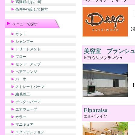
ヘアーメイク ディープ
高浜町/おおい町
条件を指定して探す
メニューで探す
【
カット
シャンプー
トリートメント
美容室 ブランシ
ブロー
ビヨウシツブランシュ
セット・アップ
ヘアアレンジ
パーマ
【
ストレートパーマ
縮毛矯正
デジタルパーマ
Elparaiso
エアウェーブ
エルパライソ
カラー
マニキュア
エクステンション