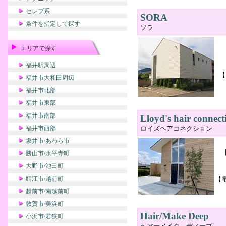
セレブ系
SORA
条件を指定して探す
ソラ
エリアで探す
福井駅周辺
【
福井市大和田周辺
福井市北部
福井市東部
福井市南部
Lloyd's hair connect
福井市西部
ロイズヘアコネクション
坂井市/あわら市
勝山市/永平寺町
大野市/池田町
鯖江市/越前町
【
越前市/南越前町
敦賀市/美浜町
Hair/Make Deep
小浜市/若狭町