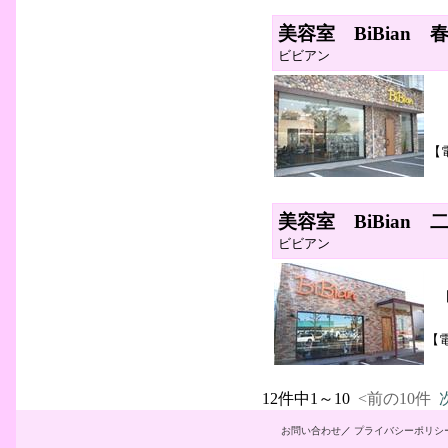
美容室 BiBian 
ビビアン
【
美容室 BiBian 
ビビアン
【
12件中1～10
<前の10件
お問い合わせ
／
プライバシーポリシ