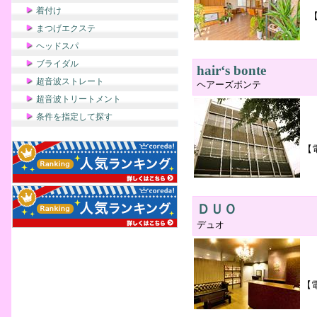
着付け
まつげエクステ
ヘッドスパ
ブライダル
hair‘s bonte
超音波ストレート
ヘアーズボンテ
超音波トリートメント
条件を指定して探す
【
ＤＵＯ
デュオ
【