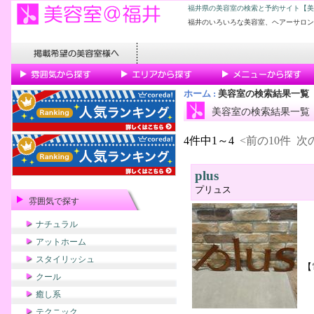
福井県の美容室の検索と予約サイト【美
福井のいろいろな美容室、ヘアーサロン
ホーム
:
美容室の検索結果一覧
美容室の検索結果一覧
4件中1～4
<前の10件
次の
plus
プリュス
雰囲気で探す
ナチュラル
アットホーム
スタイリッシュ
【
クール
癒し系
テクニック