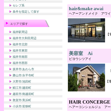
セレブ系
hair&make awai
条件を指定して探す
ヘアーアンドメイク アワイ
エリアで探す
福井駅周辺
【
福井市大和田周辺
福井市北部
福井市東部
美容室 Ai
福井市南部
ビヨウシツアイ
福井市西部
坂井市/あわら市
勝山市/永平寺町
【
大野市/池田町
鯖江市/越前町
越前市/南越前町
敦賀市/美浜町
HAIR CONCERGE 
小浜市/若狭町
ヘアーコンシェルジュ アー