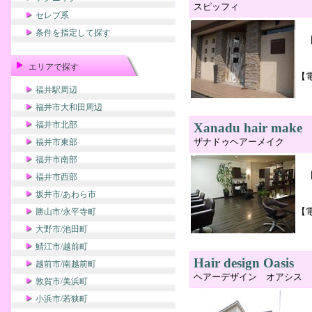
スピッフィ
セレブ系
条件を指定して探す
エリアで探す
【
福井駅周辺
福井市大和田周辺
福井市北部
Xanadu hair make
ザナドゥヘアーメイク
福井市東部
福井市南部
福井市西部
坂井市/あわら市
【
勝山市/永平寺町
大野市/池田町
鯖江市/越前町
Hair design Oasis
越前市/南越前町
ヘアーデザイン オアシス
敦賀市/美浜町
小浜市/若狭町