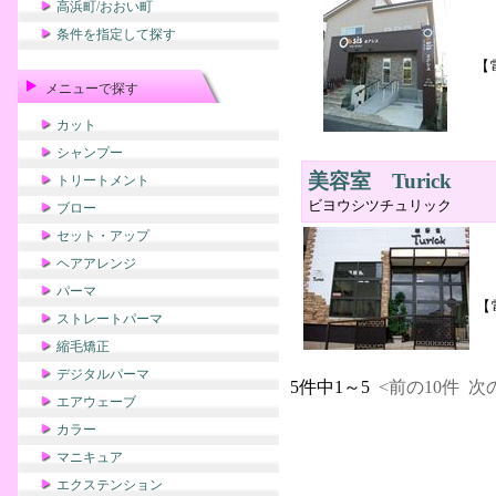
高浜町/おおい町
条件を指定して探す
【
メニューで探す
カット
シャンプー
美容室 Turick
トリートメント
ビヨウシツチュリック
ブロー
セット・アップ
ヘアアレンジ
パーマ
【
ストレートパーマ
縮毛矯正
デジタルパーマ
5件中1～5
<前の10件
次の
エアウェーブ
カラー
マニキュア
エクステンション