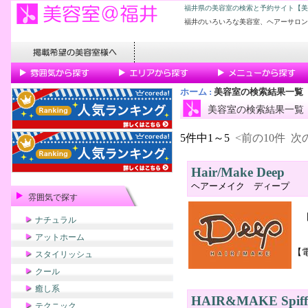
福井県の美容室の検索と予約サイト【美
福井のいろいろな美容室、ヘアーサロン
ホーム
:
美容室の検索結果一覧
美容室の検索結果一覧
5件中1～5
<前の10件
次の
Hair/Make Deep
ヘアーメイク ディープ
雰囲気で探す
ナチュラル
アットホーム
【
スタイリッシュ
クール
癒し系
HAIR&MAKE Spiff
テクニック