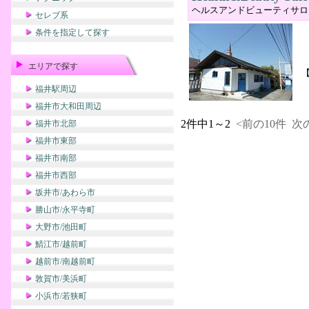
ヘルスアンドビューティサロ
セレブ系
条件を指定して探す
エリアで探す
福井駅周辺
福井市大和田周辺
2件中1～2
<前の10件
次の
福井市北部
福井市東部
福井市南部
福井市西部
坂井市/あわら市
勝山市/永平寺町
大野市/池田町
鯖江市/越前町
越前市/南越前町
敦賀市/美浜町
小浜市/若狭町