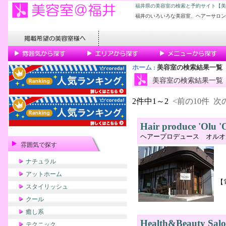
福井県の美容室の検索と予約サイト【美
福井のいろいろな美容室、ヘアーサロン
ホーム
:
美容室の検索結果一覧
美容室の検索結果一覧
2件中1～2
<前の10件
次の
Hair produce 'Olu '
ヘアープロデュース オルオ
雰囲気で探す
ナチュラル
アットホーム
【
スタイリッシュ
クール
癒し系
Health&Beauty Salo
テクニック