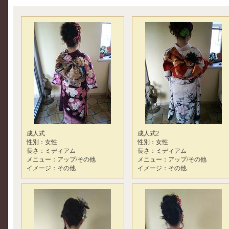
成人式
成人式2
性別：女性
性別：女性
長さ：ミディアム
長さ：ミディアム
メニュー：アップ/その他
メニュー：アップ/その他
イメージ：その他
イメージ：その他