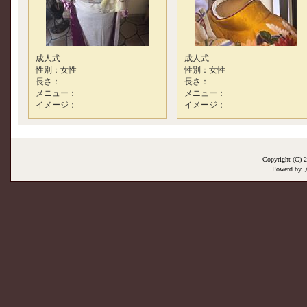
成人式
成人式
性別：女性
性別：女性
長さ：
長さ：
メニュー：
メニュー：
イメージ：
イメージ：
Copyright (C
Powerd by