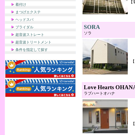
【
着付け
まつげエクステ
ヘッドスパ
SORA
ブライダル
ソラ
超音波ストレート
超音波トリートメント
条件を指定して探す
【
Love Hearts OHAN
ラブハートオハナ
【