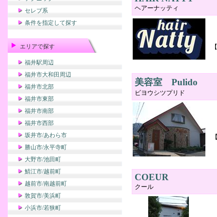
ヘアーナッティ
セレブ系
条件を指定して探す
エリアで探す
福井駅周辺
福井市大和田周辺
美容室 Pulido
福井市北部
ビヨウシツプリド
福井市東部
福井市南部
福井市西部
坂井市/あわら市
勝山市/永平寺町
大野市/池田町
鯖江市/越前町
COEUR
越前市/南越前町
クール
敦賀市/美浜町
小浜市/若狭町