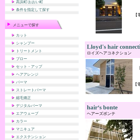
高浜町/おおい町
条件を指定して探す
【
メニューで探す
カット
シャンプー
Lloyd's hair connect
トリートメント
ロイズヘアコネクション
ブロー
セット・アップ
ヘアアレンジ
パーマ
【
ストレートパーマ
縮毛矯正
デジタルパーマ
hair‘s bonte
エアウェーブ
ヘアーズボンテ
カラー
マニキュア
エクステンション