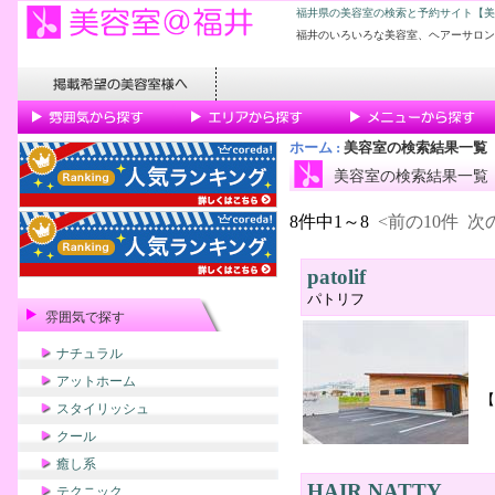
福井県の美容室の検索と予約サイト【美
福井のいろいろな美容室、ヘアーサロン
ホーム
:
美容室の検索結果一覧
美容室の検索結果一覧
8件中1～8
<前の10件
次の
patolif
パトリフ
雰囲気で探す
ナチュラル
アットホーム
【
スタイリッシュ
クール
癒し系
HAIR NATTY
テクニック