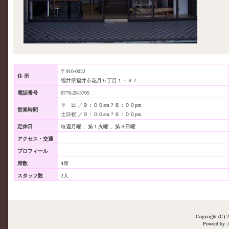
〒910-0022
住 所
福井県福井市花月５丁目１－３７
電話番号
0776-28-3705
平 日 ／９：００am ? ８：００pm
営業時間
土日祝 ／９：００am ? ６：００pm
定休日
毎週月曜 、第１火曜 、第３日曜
アクセス・交通
プロフィール
席数
4席
スタッフ数
2人
Copyright (C
Powerd by