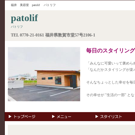
福井 美容室
patolif
パトリフ
patolif
パトリフ
TEL
0770-21-0161
福井県敦賀市堂57号2106-1
毎日のスタイリング
「みんなに可愛いって褒めら
「なんだかスタイリングが楽
そんなちょっとした幸せを毎
その幸せが "生活の一部" と